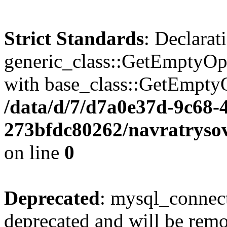
Strict Standards
: Declarat
generic_class::GetEmptyOpt
with base_class::GetEmptyOp
/data/d/7/d7a0e37d-9c68-
273bfdc80262/navratrysov.
on line
0
Deprecated
: mysql_connect
deprecated and will be remo