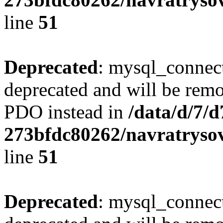
line
51
Deprecated
: mysql_connect
deprecated and will be remo
PDO instead in
/data/d/7/
273bfdc80262/navratrysov
line
51
Deprecated
: mysql_connect