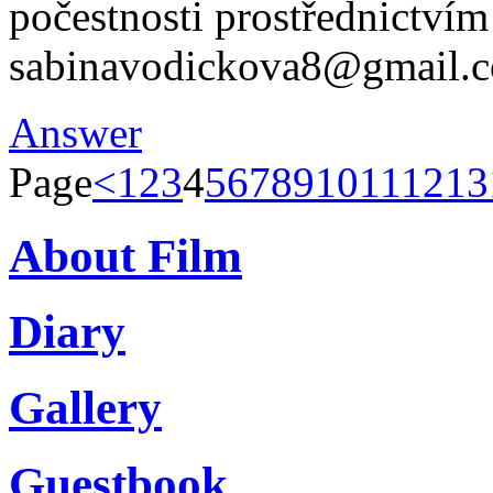
počestnosti prostřednictvím
sabinavodickova8@gmail.
Answer
Page
<
1
2
3
4
5
6
7
8
9
10
11
12
13
About Film
Diary
Gallery
Guestbook