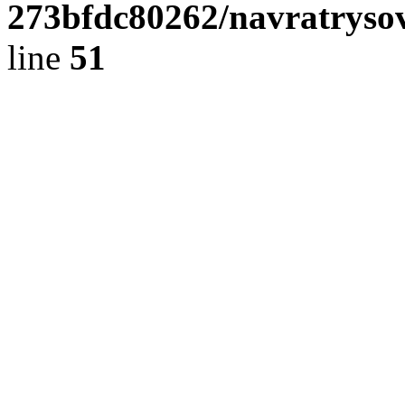
273bfdc80262/navratrysov
line
51