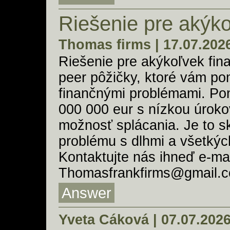
Riešenie pre akýko
Thomas firms | 17.07.202
Riešenie pre akýkoľvek fi
peer pôžičky, ktoré vám po
finančnými problémami. Po
000 000 eur s nízkou úrok
možnosť splácania. Je to s
problému s dlhmi a všetkýc
Kontaktujte nás ihneď e-ma
Thomasfrankfirms@gmail.c
Answer
Yveta Cáková | 07.07.202