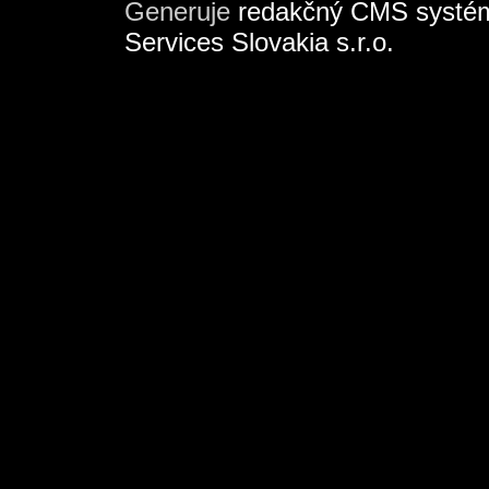
Generuje
redakčný CMS systé
Services Slovakia s.r.o.
Deprecated
: mysql_connect(): The
be removed in the future: use mysq
9c68-4447-bcae-273bfdc80262/na
on line
51