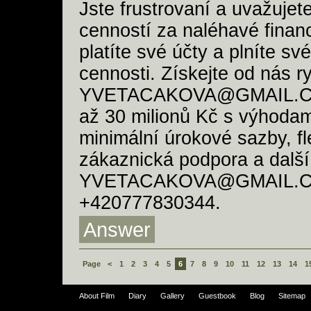
Jste frustrovaní a uvažuje
cenností za naléhavé finan
platíte své účty a plníte sv
cennosti. Získejte od nás r
YVETACAKOVA@GMAIL.COM
až 30 milionů Kč s výhodami
minimální úrokové sazby, fl
zákaznická podpora a další
YVETACAKOVA@GMAIL.CO
+420777830344.
Answer
Page
<
1
2
3
4
5
6
7
8
9
10
11
12
13
14
1
About Film
Diary
Gallery
Guestbook
Blog
Sitemap