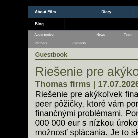
About Film
Diary
Blog
About project
News
Team
Partners
Contacts
Guestbook
Riešenie pre akýko
Thomas firms | 17.07.202
Riešenie pre akýkoľvek fi
peer pôžičky, ktoré vám po
finančnými problémami. Po
000 000 eur s nízkou úrok
možnosť splácania. Je to s